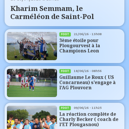
Kharim Semmam, le
Carméléon de Saint-Pol
21/06/26 - 13h08
FOOT
3ème étoile pour
Plougourvest à la
Champions Leon
18/06/26 - 08h56
FOOT
Guillaume Le Roux ( US
Concarneau) s'engage à
l'AG Plouvorn
09/06/26 - 11h25
FOOT
La réaction complète de
Charly Becker ( coach de
l'ET Plougasnou)